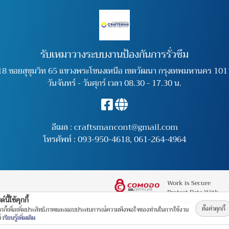
รับเหมาวางระบบงานป้องกันการรั่วซึม
18 ซอยสุขุมวิท 65 แขวงพระโขนงเหนือ เขตวัฒนา กรุงเทพมหานคร 101
วันจันทร์ - วันศุกร์ เวลา 08.30 - 17.30 น.
อีเมล :
craftsmancont@gmail.com
โทรศัพท์ :
093-950-4618
,
061-264-4964
Work is Secure
Protect Data With
์นี้ใช้คุกกี้
Encrypt
ตั้งค่าคุกกี้
คุกกี้เพื่อเพิ่มประสิทธิภาพและมอบประสบการณ์ความพึงพอใจของท่านในการใช้งาน
ต์
เรียนรู้เพิ่มเติม