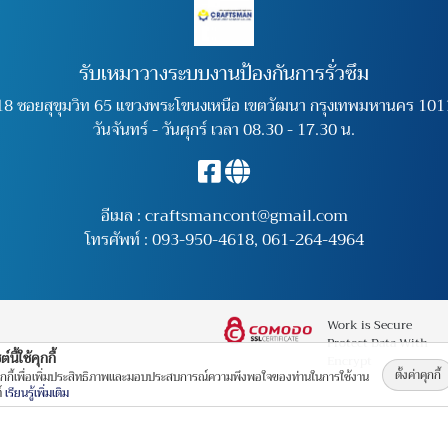
รับเหมาวางระบบงานป้องกันการรั่วซึม
18 ซอยสุขุมวิท 65 แขวงพระโขนงเหนือ เขตวัฒนา กรุงเทพมหานคร 101
วันจันทร์ - วันศุกร์ เวลา 08.30 - 17.30 น.
อีเมล :
craftsmancont@gmail.com
โทรศัพท์ :
093-950-4618
,
061-264-4964
Work is Secure
Protect Data With
์นี้ใช้คุกกี้
Encrypt
ตั้งค่าคุกกี้
คุกกี้เพื่อเพิ่มประสิทธิภาพและมอบประสบการณ์ความพึงพอใจของท่านในการใช้งาน
ต์
เรียนรู้เพิ่มเติม